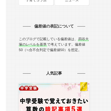
子育てコラム
ニュース
偏差値の表記について
このブログで記載している偏差値は、
四谷大
塚のレベルを基準
で考えています。偏差値
50（≒合不合判定で偏差値50）を想定。
人気記事